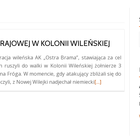
RAJOWEJ W KOLONII WILEŃSKIEJ
racja wileńska AK „Ostra Brama”, stawiająca za cel
 ruszyli do walki w Kolonii Wileńskiej żołnierze 3
na Fróga. W momencie, gdy atakujący zbliżali się do
Więcej
yli, z Nowej Wilejki nadjechał niemiecki
[…]
oKwatera
Żołnierzy
Armii
Krajowej
w
Kolonii
Wileńskiej