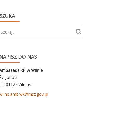
SZUKAJ
NAPISZ DO NAS
Ambasada RP w Wilnie
Šv. Jono 3,
LT-01123 Vilnius
wilno.amb.wk@msz.gov.pl