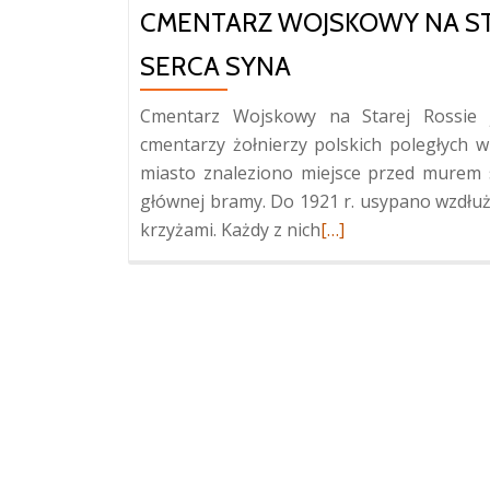
CMENTARZ WOJSKOWY NA STA
SERCA SYNA
Cmentarz Wojskowy na Starej Rossie j
cmentarzy żołnierzy polskich poległych w 
miasto znaleziono miejsce przed murem 
głównej bramy. Do 1921 r. usypano wzdłu
Więcej
krzyżami. Każdy z nich
[…]
oCmentarz
Wojskowy
na
Starej
Rossie
i
Mauzoleum
Matki
i