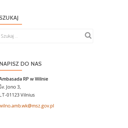
SZUKAJ
NAPISZ DO NAS
Ambasada RP w Wilnie
Šv. Jono 3,
LT-01123 Vilnius
wilno.amb.wk@msz.gov.pl