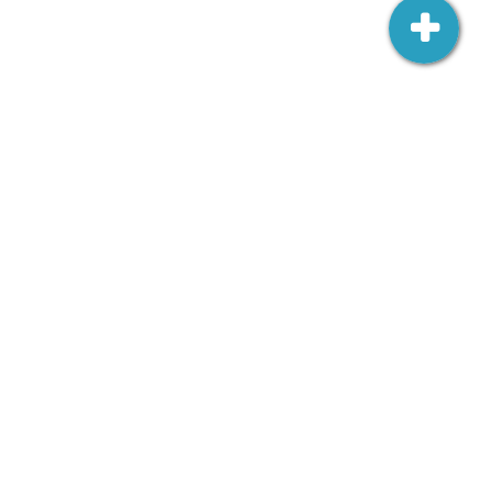
Ambasada RP w Wilnie
Šv. Jono 3,
LT-01123 Vilnius
wilno.amb.wk@msz.gov.pl