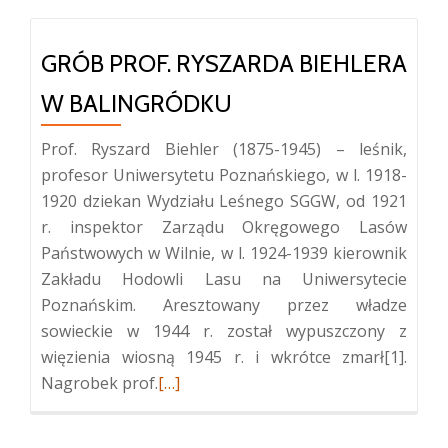
GRÓB PROF. RYSZARDA BIEHLERA
W BALINGRÓDKU
Prof. Ryszard Biehler (1875-1945) – leśnik,
profesor Uniwersytetu Poznańskiego, w l. 1918-
1920 dziekan Wydziału Leśnego SGGW, od 1921
r. inspektor Zarządu Okręgowego Lasów
Państwowych w Wilnie, w l. 1924-1939 kierownik
Zakładu Hodowli Lasu na Uniwersytecie
Poznańskim. Aresztowany przez władze
sowieckie w 1944 r. został wypuszczony z
więzienia wiosną 1945 r. i wkrótce zmarł[1].
Więcej
Nagrobek prof.
[…]
oGrób
prof.