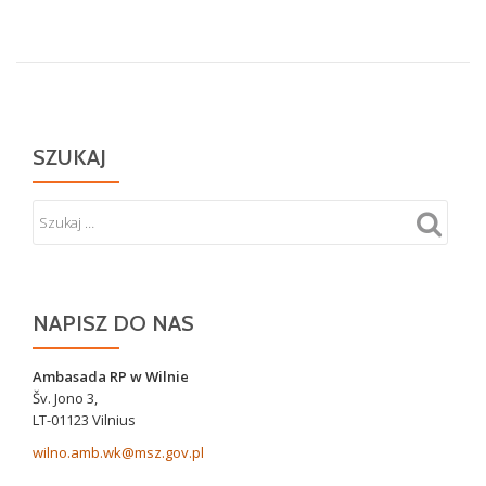
Ryszarda
Biehlera
w
Balingródku
SZUKAJ
NAPISZ DO NAS
Ambasada RP w Wilnie
Šv. Jono 3,
LT-01123 Vilnius
wilno.amb.wk@msz.gov.pl