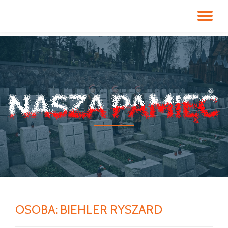
PR
Przeskocz
do
NA
treści
OSOBA:
BIEHLER RYSZARD