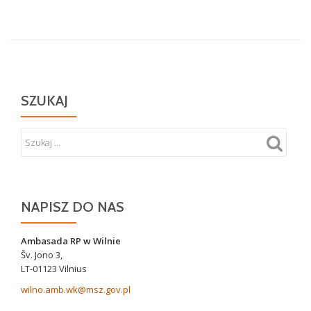
żołnierzy
Wojska
Polskiego
w
Kownie
SZUKAJ
NAPISZ DO NAS
Ambasada RP w Wilnie
Šv. Jono 3,
LT-01123 Vilnius
wilno.amb.wk@msz.gov.pl