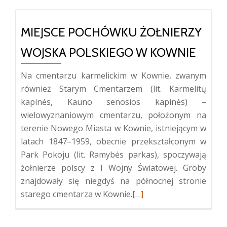
MIEJSCE POCHÓWKU ŻOŁNIERZY
WOJSKA POLSKIEGO W KOWNIE
Na cmentarzu karmelickim w Kownie, zwanym
również Starym Cmentarzem (lit. Karmelitų
kapinės, Kauno senosios kapinės) –
wielowyznaniowym cmentarzu, położonym na
terenie Nowego Miasta w Kownie, istniejącym w
latach 1847–1959, obecnie przekształconym w
Park Pokoju (lit. Ramybės parkas), spoczywają
żołnierze polscy z I Wojny Światowej. Groby
znajdowały się niegdyś na północnej stronie
Więcej
starego cmentarza w Kownie.
[…]
oMiejsce
pochówku