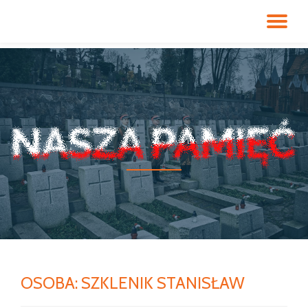
PR
Przeskocz
do
NA
treści
OSOBA:
SZKLENIK STANISŁAW