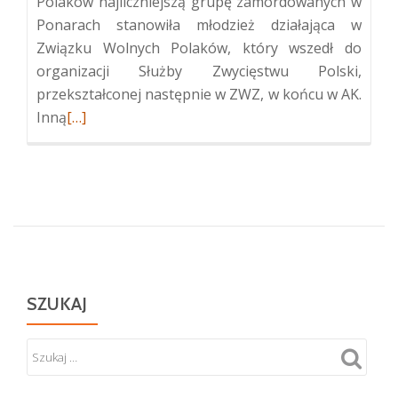
Polaków najliczniejszą grupę zamordowanych w
Ponarach stanowiła młodzież działająca w
Związku Wolnych Polaków, który wszedł do
organizacji Służby Zwycięstwu Polski,
przekształconej następnie w ZWZ, w końcu w AK.
Więcej
Inną
[…]
oPolskie
upamiętnienie
ofiar
zbrodni
w
Ponarach
SZUKAJ