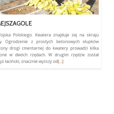
MEJSZAGOLE
jska Polskiego. Kwatera znajduje się na skraju
y. Ogrodzenie z prostych betonowych słupków
rony drogi cmentarnej do kwatery prowadzi kilka
żone w dwóch rzędach. W drugim rzędzie został
Więcej
ż łaciński, znacznie wyższy od
[…]
oKwatera
legionistów
w
Mejszagole