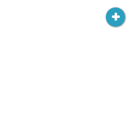
Ambasada RP w Wilnie
Šv. Jono 3,
LT-01123 Vilnius
wilno.amb.wk@msz.gov.pl