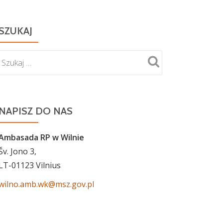
SZUKAJ
NAPISZ DO NAS
Ambasada RP w Wilnie
Šv. Jono 3,
LT-01123 Vilnius
wilno.amb.wk@msz.gov.pl