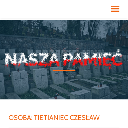
PR
Przeskocz
do
NA
treści
OSOBA:
TIETIANIEC CZESŁAW