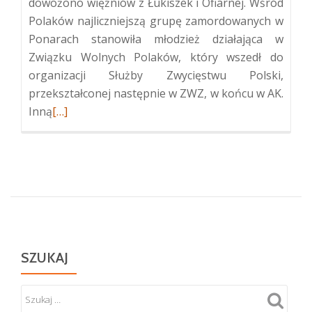
dowożono więźniów z Łukiszek i Ofiarnej. Wśród
Polaków najliczniejszą grupę zamordowanych w
Ponarach stanowiła młodzież działająca w
Związku Wolnych Polaków, który wszedł do
organizacji Służby Zwycięstwu Polski,
przekształconej następnie w ZWZ, w końcu w AK.
Więcej
Inną
[…]
oPolskie
upamiętnienie
ofiar
zbrodni
w
Ponarach
SZUKAJ