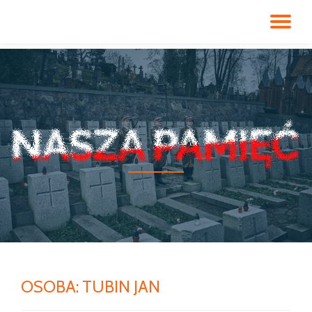
PR
Przeskocz
do
NA
treści
OSOBA:
TUBIN JAN