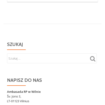
oKrzyż
w
miejscu
zbrodni
na
Polakach
w
Koniuchach
SZUKAJ
NAPISZ DO NAS
Ambasada RP w Wilnie
Šv. Jono 3,
LT-01123 Vilnius