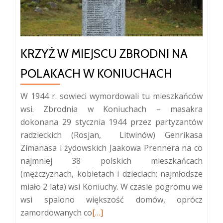
KRZYŻ W MIEJSCU ZBRODNI NA
POLAKACH W KONIUCHACH
W 1944 r. sowieci wymordowali tu mieszkańców
wsi. Zbrodnia w Koniuchach – masakra
dokonana 29 stycznia 1944 przez partyzantów
radzieckich (Rosjan, Litwinów) Genrikasa
Zimanasa i żydowskich Jaakowa Prennera na co
najmniej 38 polskich mieszkańcach
(mężczyznach, kobietach i dzieciach; najmłodsze
miało 2 lata) wsi Koniuchy. W czasie pogromu we
wsi spalono większość domów, oprócz
Więcej
zamordowanych co
[…]