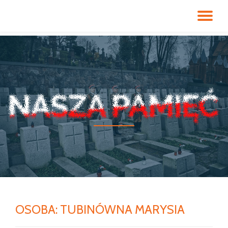
PR
Przeskocz
do
NA
treści
OSOBA:
TUBINÓWNA MARYSIA