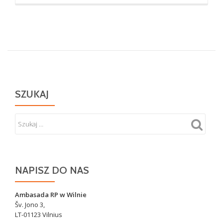
oKrzyż
w
miejscu
zbrodni
na
Polakach
w
Koniuchach
SZUKAJ
NAPISZ DO NAS
Ambasada RP w Wilnie
Šv. Jono 3,
LT-01123 Vilnius