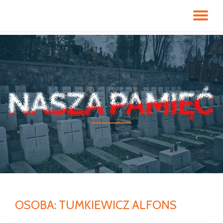
PR
Przeskocz
do
NA
treści
OSOBA:
TUMKIEWICZ ALFONS