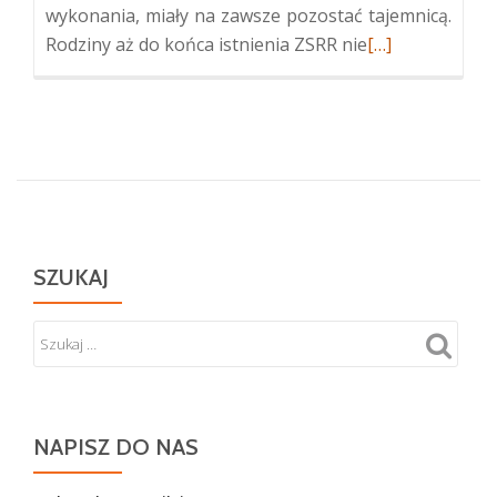
wykonania, miały na zawsze pozostać tajemnicą.
Więcej
Rodziny aż do końca istnienia ZSRR nie
[…]
oKolumbarium
w
Tuskulanum
SZUKAJ
NAPISZ DO NAS