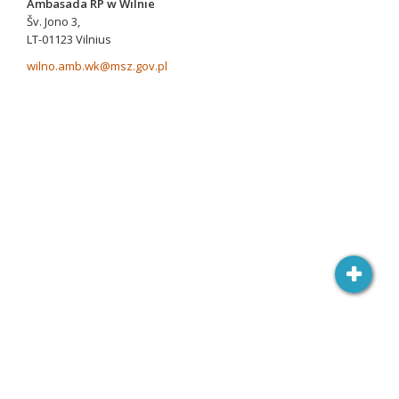
Ambasada RP w Wilnie
Šv. Jono 3,
LT-01123 Vilnius
wilno.amb.wk@msz.gov.pl