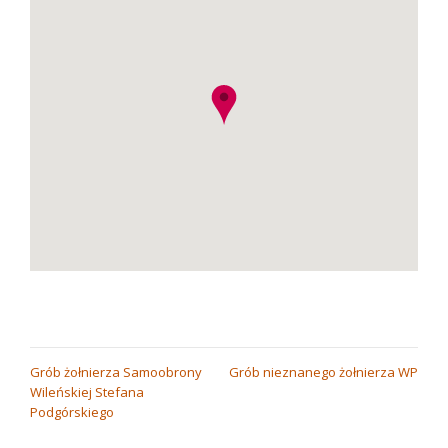
NAWIGACJA
Grób żołnierza Samoobrony
Grób nieznanego żołnierza WP
Wileńskiej Stefana
WPISU
Podgórskiego