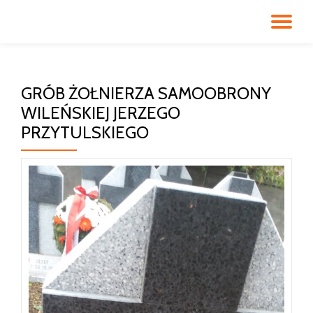
PR
Przeskocz
do
NA
treści
GRÓB ŻOŁNIERZA SAMOOBRONY
WILEŃSKIEJ JERZEGO
PRZYTULSKIEGO