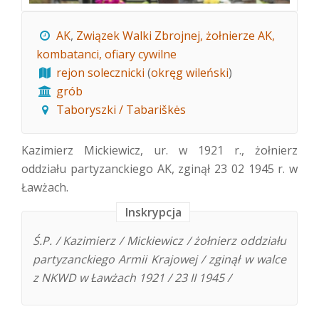
AK
,
Związek Walki Zbrojnej, żołnierze AK,
kombatanci, ofiary cywilne
rejon solecznicki
(
okręg wileński
)
grób
Taboryszki / Tabariškės
Kazimierz Mickiewicz, ur. w 1921 r., żołnierz
oddziału partyzanckiego AK, zginął 23 02 1945 r. w
Ławżach.
Inskrypcja
Ś.P. / Kazimierz / Mickiewicz / żołnierz oddziału
partyzanckiego Armii Krajowej / zginął w walce
z NKWD w Ławżach 1921 / 23 II 1945 /