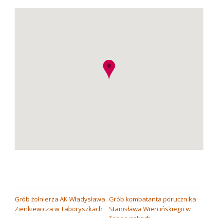
NAWIGACJA
Grób żołnierza AK Władysława
Grób kombatanta porucznika
Zienkiewicza w Taboryszkach
Stanisława Wiercińskiego w
WPISU