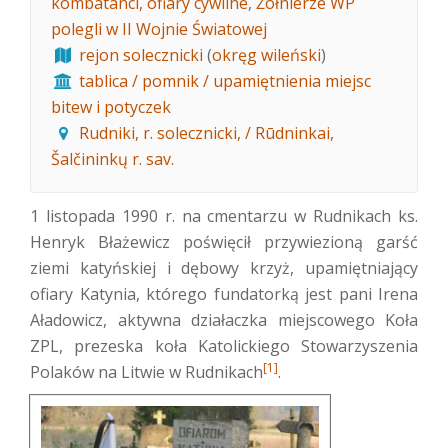
kombatanci, ofiary cywilne
,
Żołnierze WP
polegli w II Wojnie Światowej
rejon solecznicki
(
okręg wileński
)
tablica / pomnik / upamiętnienia miejsc
bitew i potyczek
Rudniki, r. solecznicki, / Rūdninkai,
Šalčininkų r. sav.
1 listopada 1990 r. na cmentarzu w Rudnikach ks.
Henryk Błażewicz poświęcił przywiezioną garść
ziemi katyńskiej i dębowy krzyż, upamiętniający
ofiary Katynia, którego fundatorką jest pani Irena
Aładowicz, aktywna działaczka miejscowego Koła
ZPL, prezeska koła Katolickiego Stowarzyszenia
[1]
Polaków na Litwie w Rudnikach
.