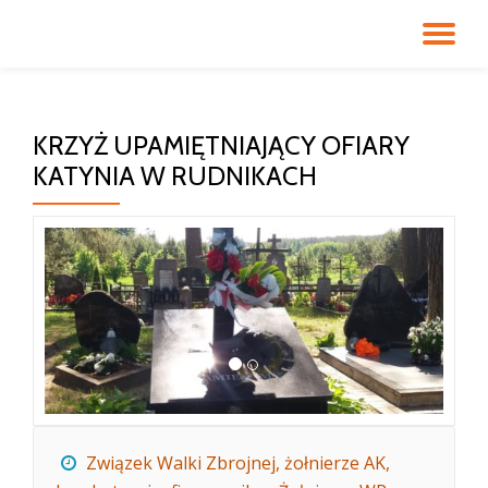
PR
Przeskocz
do
NA
treści
KRZYŻ UPAMIĘTNIAJĄCY OFIARY
KATYNIA W RUDNIKACH
Związek Walki Zbrojnej, żołnierze AK,