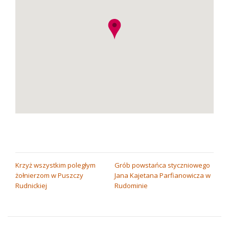
NAWIGACJA
Krzyż wszystkim poległym
Grób powstańca styczniowego
żołnierzom w Puszczy
Jana Kajetana Parfianowicza w
WPISU
Rudnickiej
Rudominie