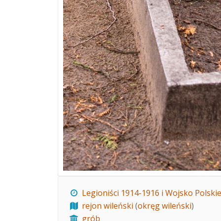
Legioniści 1914-1916 i Wojsko Polski
rejon wileński
(
okręg wileński
)
grób