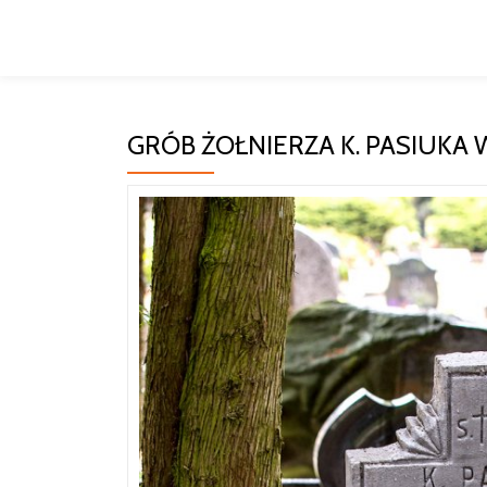
Przeskocz
do
treści
GRÓB ŻOŁNIERZA K. PASIUKA