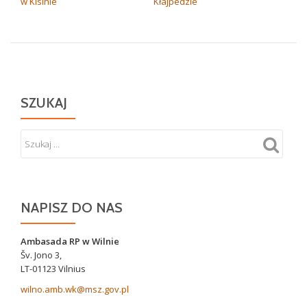
w Kisinie
Kłajpedzie
WPISU
SZUKAJ
NAPISZ DO NAS
Ambasada RP w Wilnie
Šv. Jono 3,
LT-01123 Vilnius
wilno.amb.wk@msz.gov.pl