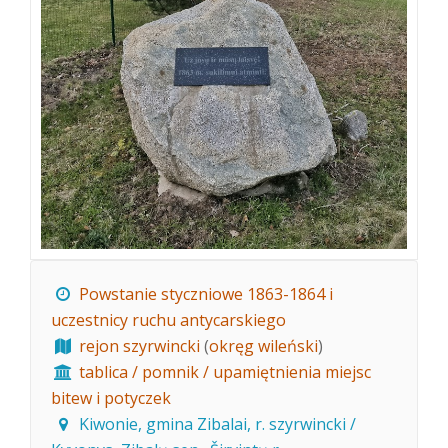
Powstanie styczniowe 1863-1864 i
uczestnicy ruchu antycarskiego
rejon szyrwincki
(
okręg wileński
)
tablica / pomnik / upamiętnienia miejsc
bitew i potyczek
Kiwonie, gmina Zibalai, r. szyrwincki /