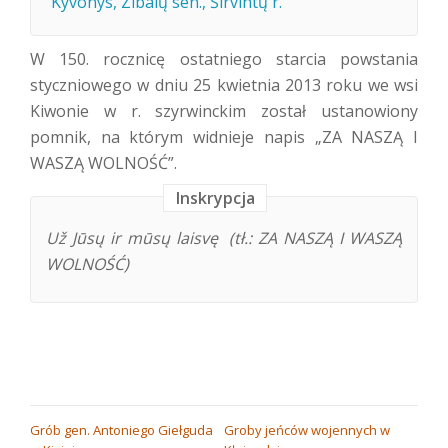
Kyvonys, Zibalų sen., Širvintų r.
W 150. rocznicę ostatniego starcia powstania
styczniowego w dniu 25 kwietnia 2013 roku we wsi
Kiwonie w r. szyrwinckim został ustanowiony
pomnik, na którym widnieje napis „ZA NASZĄ I
WASZĄ WOLNOŚĆ”.
Inskrypcja
Už Jūsų ir mūsų laisvę (tł.: ZA NASZĄ I WASZĄ
WOLNOŚĆ)
NAWIGACJA
Grób gen. Antoniego Giełguda
Groby jeńców wojennych w