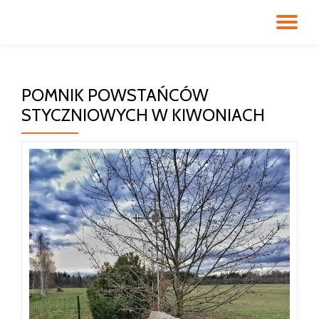
PR
Przeskocz
do
NA
treści
POMNIK POWSTAŃCÓW
STYCZNIOWYCH W KIWONIACH