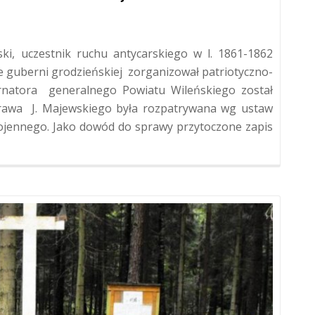
ski, uczestnik ruchu antycarskiego w l. 1861-1862
nie guberni grodzieńskiej zorganizował patriotyczno-
ernatora generalnego Powiatu Wileńskiego został
prawa J. Majewskiego była rozpatrywana wg ustaw
ojennego. Jako dowód do sprawy przytoczone zapis
ika
skiego
kiego