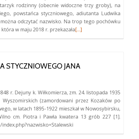
ntarzyk rodzinny (obecnie widoczne trzy groby), na
iego, powstańca styczniowego, adiutanta Ludwika
m można odczytać nazwisko. Na trop tego pochówku
Więcej
która w maju 2018 r. przekazała
[…]
oGrób
powstańca
styczniowego
Leona
A STYCZNIOWEGO JANA
Kraińskiego
w
Hryszaniszkach
1848 r. Dejuny k. Wiłkomierza, zm. 24. listopada 1935
y z Wyszomirskich (zamordowani przez Kozaków po
wego, w latach 1895-1922 mieszkał w Nowosybirsku,
ilno cm. Piotra i Pawła kwatera 13 grób 227 [1].
es/index.php?nazwisko=Stalewski