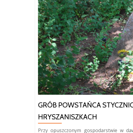
w
Inklaryszkach
GRÓB POWSTAŃCA STYCZNI
HRYSZANISZKACH
Przy opuszczonym gospodarstwie w daw