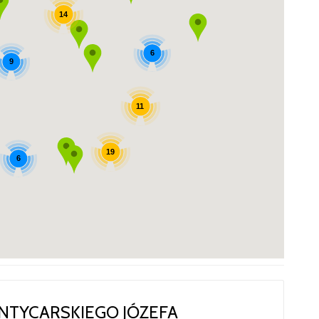
14
6
9
11
19
6
NTYCARSKIEGO JÓZEFA