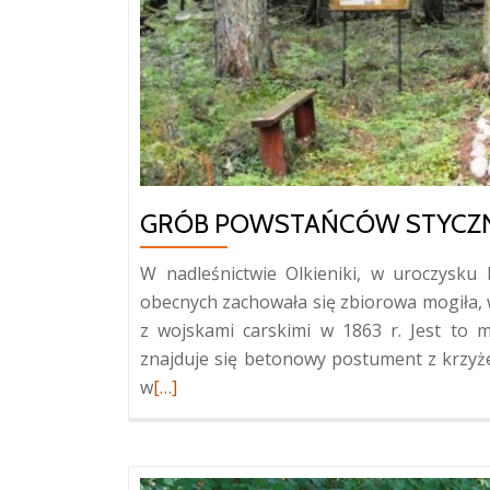
GRÓB POWSTAŃCÓW STYCZN
W nadleśnictwie Olkieniki, w uroczysk
obecnych zachowała się zbiorowa mogiła,
z wojskami carskimi w 1863 r. Jest to m
znajduje się betonowy postument z krzyże
Więcej
w
[…]
oGrób
powstańców
styczniowych