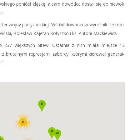
wskiego poniósł klęskę, a sam dowódca dostał się do niewoli.
e.
er wojny partyzanckiej. Wśród dowódców wyróżnili się m.in.
iński, Bolesław Kajetan Kołyszko i ks. Antoni Mackiewicz.
 237 większych bitew. Ostatnia z nich miała miejsce 12
 z brutalnymi represjami zaborcy, którymi kierował generał-
”.
11