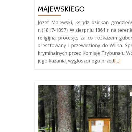
MAJEWSKIEGO
Józef Majewski, ksiądz dziekan grodzień
r. (1817-1897). W sierpniu 1861 r. na tere
religijną procesję, za co rozkazem gub
aresztowany i przewieziony do Wilna. S
kryminalnych przez Komisję Trybunału W
Więcej
jego kazania, wygłoszonego przed
[…]
oGrób
uczestn
ruchu
antycar
Józefa
Majews