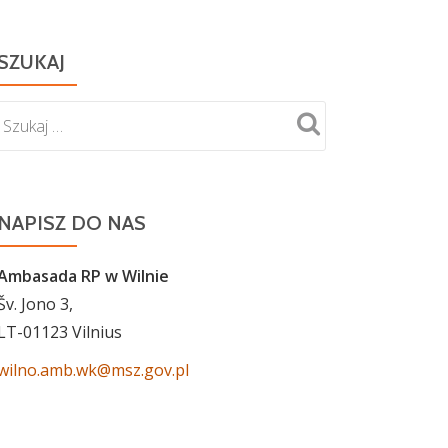
SZUKAJ
NAPISZ DO NAS
Ambasada RP w Wilnie
Šv. Jono 3,
LT-01123 Vilnius
wilno.amb.wk@msz.gov.pl