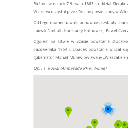
Birżami w dniach 7-9 maja 1863 r. oddział Sierako
W czerwcu został przez Rosjan powieszony w Wilni
Od tego momentu walki ponownie przybrały charakt
Ludwik Narbutt, Konstanty Kalinowski, Paweł Czerw
Ogółem na Litwie w czasie powstania stoczono
października 1864 r. Upadek powstania wiązał się
gubernator Michaił Murawjow zwany „Wieszatielem
Opr. T. Kowal (Ambasada RP w Wilnie)
6