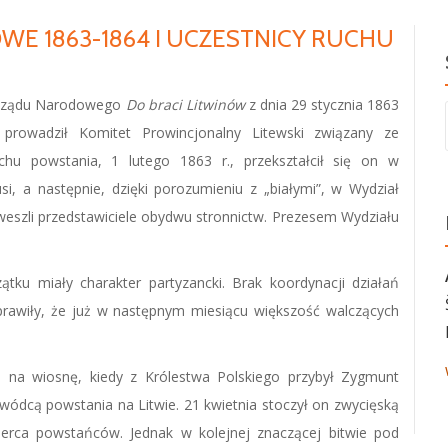
WE 1863-1864 I UCZESTNICY RUCHU
a Rządu Narodowego
Do braci Litwinów
z dnia 29 stycznia 1863
 prowadził Komitet Prowincjonalny Litewski związany ze
chu powstania, 1 lutego 1863 r., przekształcił się on w
i, a następnie, dzięki porozumieniu z „białymi”, w Wydział
weszli przedstawiciele obydwu stronnictw. Prezesem Wydziału
tku miały charakter partyzancki. Brak koordynacji działań
prawiły, że już w następnym miesiącu większość walczących
ło na wiosnę, kiedy z Królestwa Polskiego przybył Zygmunt
dcą powstania na Litwie. 21 kwietnia stoczył on zwycięską
serca powstańców. Jednak w kolejnej znaczącej bitwie pod