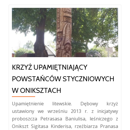
powstania
styczniowego
Onufrego
Węcławowicza
w
Oniksztach
KRZYŻ UPAMIĘTNIAJĄCY
POWSTAŃCÓW STYCZNIOWYCH
W ONIKSZTACH
Upamiętnienie litewskie. Dębowy krzyż
ustawiony we wrześniu 2013 r. z inicjatywy
proboszcza Petrasasa Baniulisa, leśniczego z
Onikszt Sigitasa Kinderisa, rzeźbiarza Pranasa