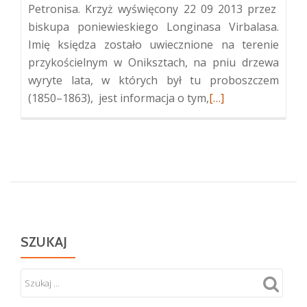
Petronisa. Krzyż wyświęcony 22 09 2013 przez
biskupa poniewieskiego Longinasa Virbalasa.
Imię księdza zostało uwiecznione na terenie
przykościelnym w Oniksztach, na pniu drzewa
wyryte lata, w których był tu proboszczem
Więcej
(1850–1863), jest informacja o tym,
[…]
oKrzyż
upamiętniający
powstańców
styczniowych
w
Oniksztach
SZUKAJ