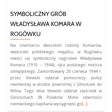
SYMBOLICZNY GRÓB
WŁADYSŁAWA KOMARA W
ROGÓWKU
Na cmentarzu dworskim rodziny Komarów,
właścicieli pobliskiego majątku, w Rogówku
mieści się symboliczny nagrobek Władysława
Komara (1910 – 1944), ojca polskiego mistrza
olimpijskiego. Zamordowany 20 czerwca 1944 r.
przez litewski oddział pomocniczy policji
niemieckiej w drodze powrotnej z Glinciszek do
Wilna. Tego dnia litewski oddział zastrzelił w
Glinciszkach 38 Polaków. Mimo obecności
Więcej
niemieckiego kapitana wyciągnięto go
[…]
oSymboliczny