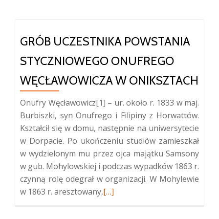
grób
Władysława
Komara
GRÓB UCZESTNIKA POWSTANIA
w
STYCZNIOWEGO ONUFREGO
Rogówku
WĘCŁAWOWICZA W ONIKSZTACH
Onufry Węcławowicz[1] – ur. około r. 1833 w maj.
Burbiszki, syn Onufrego i Filipiny z Horwattów.
Kształcił się w domu, następnie na uniwersytecie
w Dorpacie. Po ukończeniu studiów zamieszkał
w wydzielonym mu przez ojca majątku Samsony
w gub. Mohylowskiej i podczas wypadków 1863 r.
czynną rolę odegrał w organizacji. W Mohylewie
Więcej
w 1863 r. aresztowany,
[…]
oGrób
uczestnika