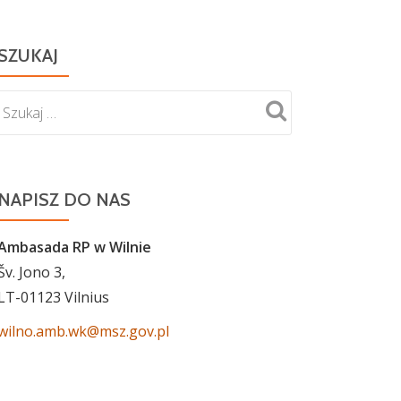
SZUKAJ
NAPISZ DO NAS
Ambasada RP w Wilnie
Šv. Jono 3,
LT-01123 Vilnius
wilno.amb.wk@msz.gov.pl