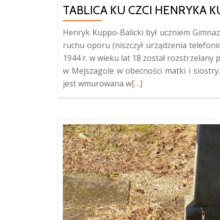
TABLICA KU CZCI HENRYKA 
Henryk Kuppo-Balicki był uczniem Gimnaz
ruchu oporu (niszczył urządzenia telefonic
1944 r. w wieku lat 18 został rozstrzelany
w Mejszagole w obecności matki i siostr
Więcej
jest wmurowana w
[…]
oTablica
ku
czci
Henryka
Kuppo
w
Mejszagole