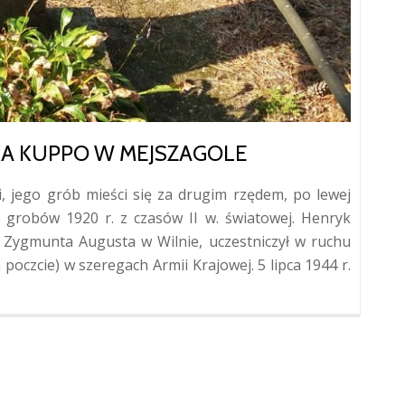
KA KUPPO W MEJSZAGOLE
 jego grób mieści się za drugim rzędem, po lewej
grobów 1920 r. z czasów II w. światowej. Henryk
 Zygmunta Augusta w Wilnie, uczestniczył w ruchu
Więcej
 poczcie) w szeregach Armii Krajowej. 5 lipca 1944 r.
oGrób
żołnier
AK
Henryk
Kuppo
w