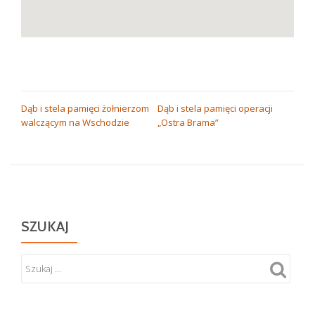
NAWIGACJA
Dąb i stela pamięci żołnierzom
Dąb i stela pamięci operacji
walczącym na Wschodzie
„Ostra Brama”
WPISU
SZUKAJ