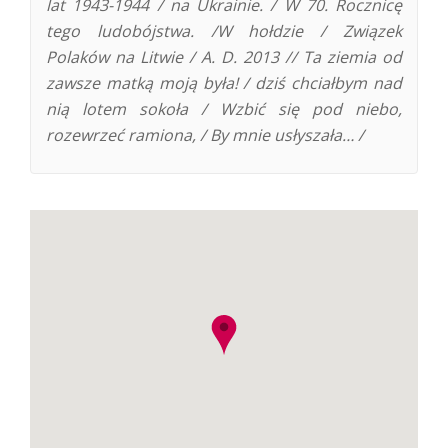
lat 1943-1944 / na Ukrainie. / W 70. Rocznicę
tego ludobójstwa. /W hołdzie / Związek
Polaków na Litwie / A. D. 2013 // Ta ziemia od
zawsze matką moją była! / dziś chciałbym nad
nią lotem sokoła / Wzbić się pod niebo,
rozewrzeć ramiona, / By mnie usłyszała… /