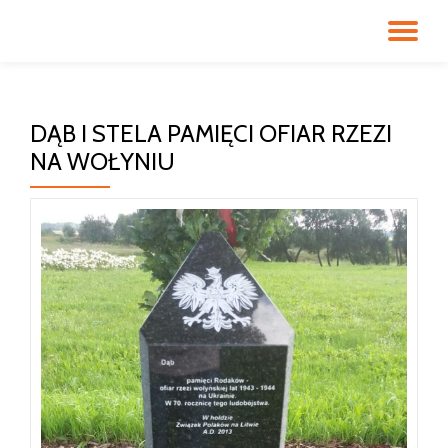
PR
Przeskocz
do
NA
treści
DĄB I STELA PAMIĘCI OFIAR RZEZI
NA WOŁYNIU