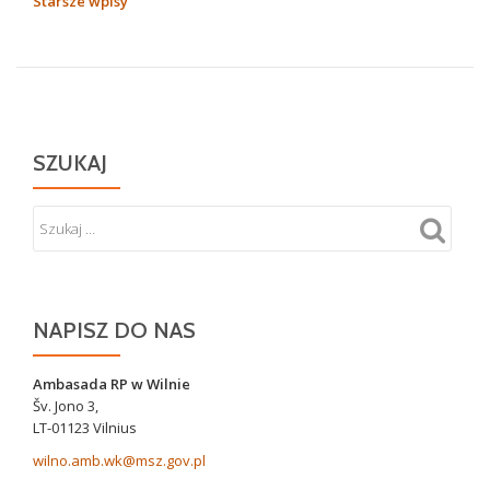
NAWIGACJA
Starsze wpisy
PO
WPISACH
SZUKAJ
NAPISZ DO NAS
Ambasada RP w Wilnie
Šv. Jono 3,
LT-01123 Vilnius
wilno.amb.wk@msz.gov.pl