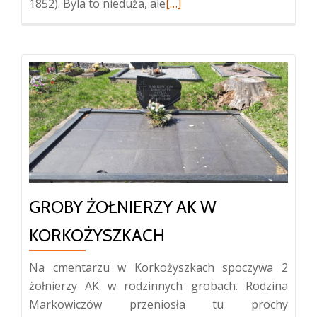
Więcej
1852). Byla to nieduża, ale
[…]
oPOZOSTAŁOŚCI
KAPLICY
MICHAŁOWSKICH
W
ZUŁOWIE
GROBY ŻOŁNIERZY AK W
KORKOŻYSZKACH
Na cmentarzu w Korkożyszkach spoczywa 2
żołnierzy AK w rodzinnych grobach. Rodzina
Markowiczów przeniosła tu prochy