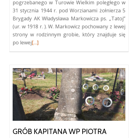
pogrzebanego w Turowie Wielkim poległego w
31 stycznia 1944 r. pod Worzianami żołnierza 5
Brygady AK Władysława Markowicza ps. „Tatoj”
(ur. w 1918 r. ). W. Markowicz pochowany z lewej
strony w rodzinnym grobie, który znajduje się
Więcej
po lewej
[…]
oGroby
żołnierzy
AK
w
Korkożyszkach
GRÓB KAPITANA WP PIOTRA