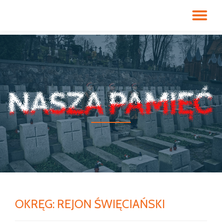
PR
Przeskocz
do
NA
treści
OKRĘG:
REJON ŚWIĘCIAŃSKI