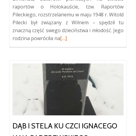
raportów o Holokauście, tzw. Raportów
Pileckiego, rozstrzelanemu w maju 1948 r. Witold
Pilecki był związany z Wilnem – spędził tu
znaczną część swego dzieciństwa i młodość. Jego
Więcej
rodzina powróciła na
[…]
oDąb
i
stela
ku
czci
Witolda
Pileckiego
DĄB I STELA KU CZCI IGNACEGO