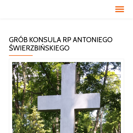
PR
Przeskocz
do
NA
treści
GRÓB KONSULA RP ANTONIEGO
ŚWIERZBIŃSKIEGO