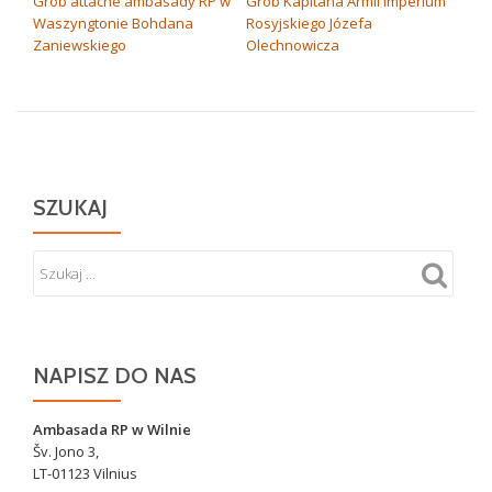
NAWIGACJA
Grób attaché ambasady RP w
Grób Kapitana Armii Imperium
Waszyngtonie Bohdana
Rosyjskiego Józefa
WPISU
Zaniewskiego
Olechnowicza
SZUKAJ
NAPISZ DO NAS
Ambasada RP w Wilnie
Šv. Jono 3,
LT-01123 Vilnius