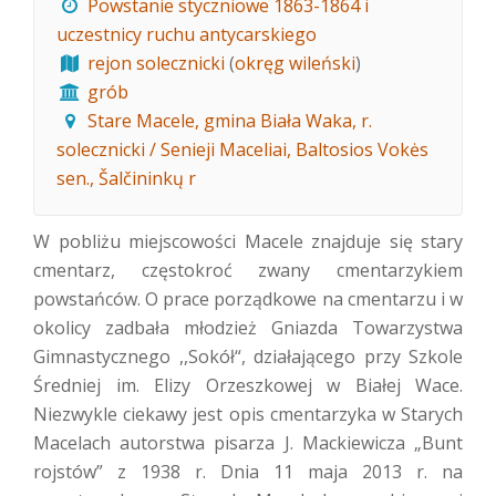
Powstanie styczniowe 1863-1864 i
uczestnicy ruchu antycarskiego
rejon solecznicki
(
okręg wileński
)
grób
Stare Macele, gmina Biała Waka, r.
solecznicki / Senieji Maceliai, Baltosios Vokės
sen., Šalčininkų r
W pobliżu miejscowości Macele znajduje się stary
cmentarz, częstokroć zwany cmentarzykiem
powstańców. O prace porządkowe na cmentarzu i w
okolicy zadbała młodzież Gniazda Towarzystwa
Gimnastycznego ,,Sokół“, działającego przy Szkole
Średniej im. Elizy Orzeszkowej w Białej Wace.
Niezwykle ciekawy jest opis cmentarzyka w Starych
Macelach autorstwa pisarza J. Mackiewicza „Bunt
rojstów” z 1938 r. Dnia 11 maja 2013 r. na