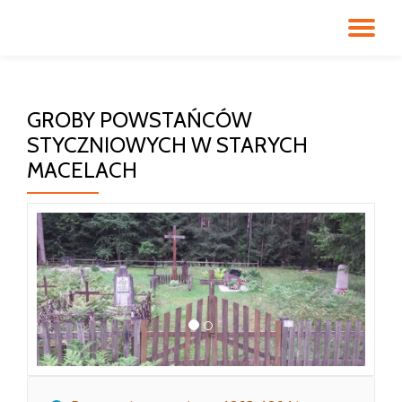
PR
Przeskocz
do
NA
treści
GROBY POWSTAŃCÓW
STYCZNIOWYCH W STARYCH
MACELACH