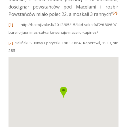
doścignął powstańców pod Macelami i rozbił.
[2]
.
Powstańców miało polec 22, a moskali 3 rannych”
[1]
http://baltojivoke.lt/2013/05/15/kkd-sokol%E2%80%9C-
burelio-jaunimas-sutvarke-senuju-maceliu-kapines/
[2]
Zieliński S. Bitwy i potyczki 1863-1864, Raperswil, 1913, str.
285