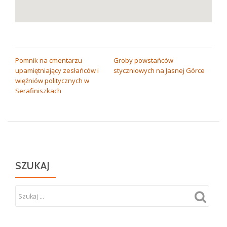
NAWIGACJA
Pomnik na cmentarzu
Groby powstańców
upamiętniający zesłańców i
styczniowych na Jasnej Górce
WPISU
więźniów politycznych w
Serafiniszkach
SZUKAJ