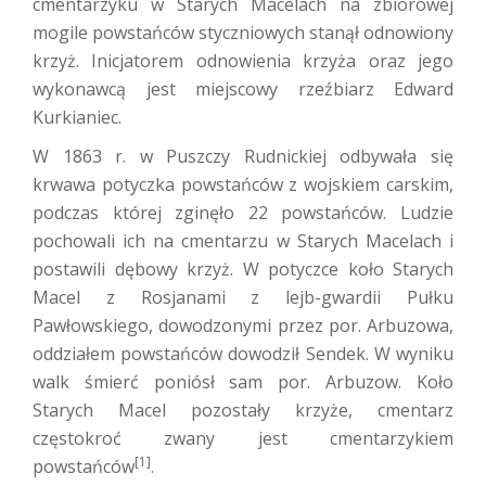
cmentarzyku w Starych Macelach na zbiorowej
mogile powstańców styczniowych stanął odnowiony
krzyż. Inicjatorem odnowienia krzyża oraz jego
wykonawcą jest miejscowy rzeźbiarz Edward
Kurkianiec.
W 1863 r. w Puszczy Rudnickiej odbywała się
krwawa potyczka powstańców z wojskiem carskim,
podczas której zginęło 22 powstańców. Ludzie
pochowali ich na cmentarzu w Starych Macelach i
postawili dębowy krzyż. W potyczce koło Starych
Macel z Rosjanami z lejb-gwardii Pułku
Pawłowskiego, dowodzonymi przez por. Arbuzowa,
oddziałem powstańców dowodził Sendek. W wyniku
walk śmierć poniósł sam por. Arbuzow. Koło
Starych Macel pozostały krzyże, cmentarz
częstokroć zwany jest cmentarzykiem
[1
]
powstańców
.