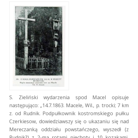
S. Zieliński wydarzenia spod Macel opisuje
następująco: „14.7.1863. Macele, Wil., p. trocki; 7 km
z. od Rudnik. Podpułkownik kostromskiego pułku
Czerkiesow, dowiedziawszy się o ukazaniu się nad
Mereczanką oddziału powstańczego, wyszedł (z
Rudnik?) z 2-ma rotami piechoty i 10 kozakami,