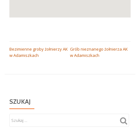
NAWIGACJA
Bezimienne groby żołnierzy AK
Grób nieznanego żołnierza AK
w Adamiszkach
w Adamiszkach
WPISU
SZUKAJ