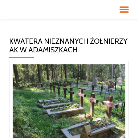
PR
Przeskocz
do
NA
treści
KWATERA NIEZNANYCH ŻOŁNIERZY
AK W ADAMISZKACH