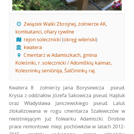
Związek Walki Zbrojnej, żołnierze AK,
kombatanci, ofiary cywilne
rejon solecznicki
(
okręg wileński
)
kwatera
Cmentarz w Adamiszkach, gmina
Koleśniki, r. solecznicki / Adomiškių kaimas,
Kolesninkų seniūnija, Šalčininkų raj.
Kwatera 8 żołnierzy Jana Borysewicza pseud.
Krysia z oddziałów Józefa Sakowicza pseud. Hajduk
oraz Władysława Janczewskiego pseud. Laluś
zlokalizowana w rogu cmentarza Szalewiczów w
nieistniejącym już folwarku Adamiszki. Drobne
prace remontowe miejc pochówków w latach 2012-