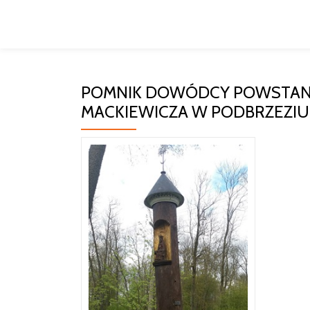
Przeskocz
do
treści
POMNIK DOWÓDCY POWSTAN
MACKIEWICZA W PODBRZEZIU