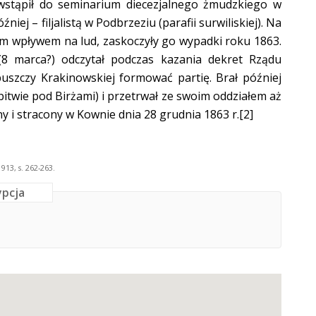
 wstąpił do seminarium diecezjalnego żmudzkiego w
ej – filjalistą w Podbrzeziu (parafii surwiliskiej). Na
kim wpływem na lud, zaskoczyły go wypadki roku 1863.
 marca?) odczytał podczas kazania dekret Rządu
uszczy Krakinowskiej formować partię. Brał później
bitwie pod Birżami) i przetrwał ze swoim oddziałem aż
ny i stracony w Kownie dnia 28 grudnia 1863 r.
[2]
913, s. 262-263.
ypcja