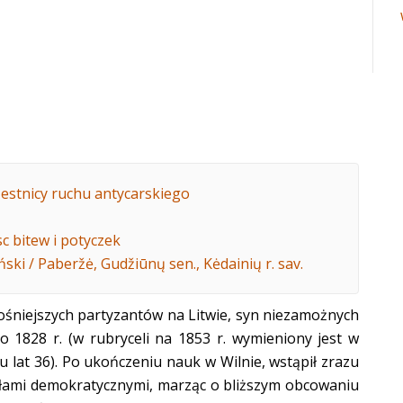
estnicy ruchu antycarskiego
sc bitew i potyczek
ński / Paberžė, Gudžiūnų sen., Kėdainių r. sav.
łośniejszych partyzantów na Litwie, syn niezamożnych
o 1828 r. (w rubryceli na 1853 r. wymieniony jest w
ku lat 36). Po ukończeniu nauk w Wilnie, wstąpił zrazu
deałami demokratycznymi, marząc o bliższym obcowaniu