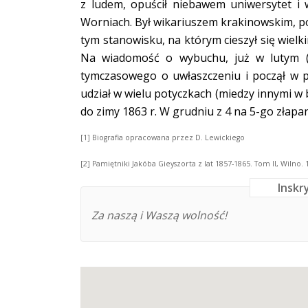
z ludem, opuścił niebawem uniwersytet i
Worniach. Był wikariuszem krakinowskim, późni
tym stanowisku, na którym cieszył się wiel
Na wiadomość o wybuchu, już w lutym (8
tymczasowego o uwłaszczeniu i począł w p
udział w wielu potyczkach (miedzy innymi w 
do zimy 1863 r. W grudniu z 4 na 5-go złapa
[1]
Biografia opracowana przez D. Lewickiego
[2]
Pamiętniki Jakóba Gieyszorta z lat 1857-1865. Tom II, Wilno. 1
Inskr
Za naszą i Waszą wolność!