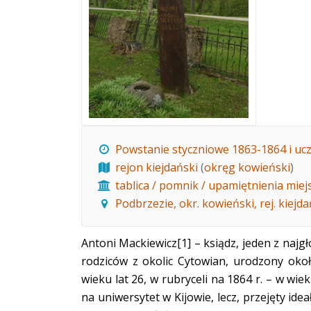
Powstanie styczniowe 1863-1864 i ucz
rejon kiejdański
(
okręg kowieński
)
tablica / pomnik / upamiętnienia miej
Podbrzezie, okr. kowieński, rej. kiejda
Antoni Mackiewicz
[1]
– ksiądz, jeden z najg
rodziców z okolic Cytowian, urodzony okoł
wieku lat 26, w rubryceli na 1864 r. – w wie
na uniwersytet w Kijowie, lecz, przejęty i