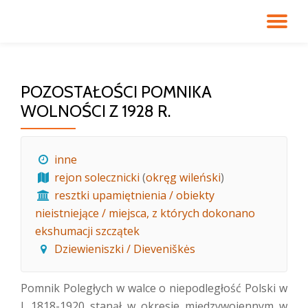
PR
Przeskocz
do
NA
treści
POZOSTAŁOŚCI POMNIKA
WOLNOŚCI Z 1928 R.
inne
rejon solecznicki
(
okręg wileński
)
resztki upamiętnienia / obiekty
nieistniejące / miejsca, z których dokonano
ekshumacji szczątek
Dziewieniszki / Dieveniškės
Pomnik Poległych w walce o niepodległość Polski w
l. 1818-1920 stanął w okresie międzywojennym w