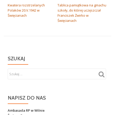
NAWIGACJA
Kwatera rozstrzelanych
Tablica pamiątkowa na gmachu
Polaków 20.V.1942 w
szkoły, do której uczęszczał
WPISU
Święcianach
Franciszek Żwirko w
Święcianach
SZUKAJ
NAPISZ DO NAS
Ambasada RP w Wilnie