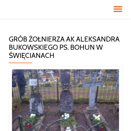
PR
Przeskocz
do
NA
treści
GRÓB ŻOŁNIERZA AK ALEKSANDRA
BUKOWSKIEGO PS. BOHUN W
ŚWIĘCIANACH