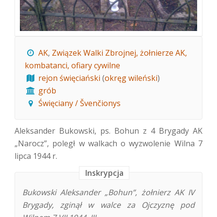
AK
,
Związek Walki Zbrojnej, żołnierze AK,
kombatanci, ofiary cywilne
rejon święciański
(
okręg wileński
)
grób
Święciany / Švenčionys
Aleksander Bukowski, ps. Bohun z 4 Brygady AK
„Narocz”, poległ w walkach o wyzwolenie Wilna 7
lipca 1944 r.
Inskrypcja
Bukowski Aleksander „Bohun”, żołnierz AK IV
Brygady, zginął w walce za Ojczyznę pod