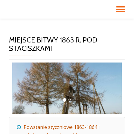
PR
Przeskocz
do
NA
treści
MIEJSCE BITWY 1863 R. POD
STACISZKAMI
Powstanie styczniowe 1863-1864 i