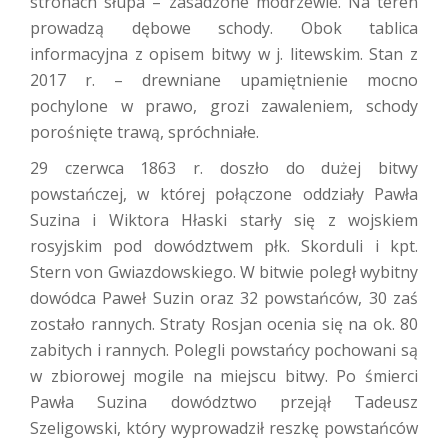
stronach słupa – zasadzone modrzewie. Na teren
prowadzą dębowe schody. Obok tablica
informacyjna z opisem bitwy w j. litewskim. Stan z
2017 r. – drewniane upamiętnienie mocno
pochylone w prawo, grozi zawaleniem, schody
porośnięte trawą, spróchniałe.
29 czerwca 1863 r. doszło do dużej bitwy
powstańczej, w której połączone oddziały Pawła
Suzina i Wiktora Hłaski starły się z wojskiem
rosyjskim pod dowództwem płk. Skorduli i kpt.
Stern von Gwiazdowskiego. W bitwie poległ wybitny
dowódca Paweł Suzin oraz 32 powstańców, 30 zaś
zostało rannych. Straty Rosjan ocenia się na ok. 80
zabitych i rannych. Polegli powstańcy pochowani są
w zbiorowej mogile na miejscu bitwy. Po śmierci
Pawła Suzina dowództwo przejął Tadeusz
Szeligowski, który wyprowadził reszkę powstańców