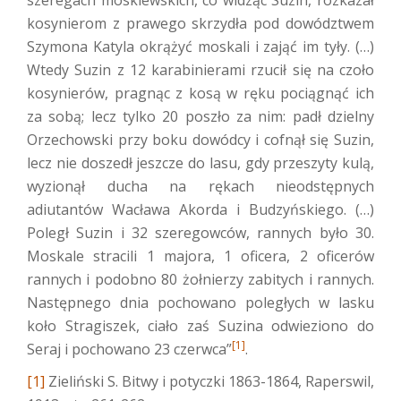
kosynierom z prawego skrzydła pod dowództwem
Szymona Katyla okrążyć moskali i zająć im tyły. (…)
Wtedy Suzin z 12 karabinierami rzucił się na czoło
kosynierów, pragnąc z kosą w ręku pociągnąć ich
za sobą; lecz tylko 20 poszło za nim: padł dzielny
Orzechowski przy boku dowódcy i cofnął się Suzin,
lecz nie doszedł jeszcze do lasu, gdy przeszyty kulą,
wyzionął ducha na rękach nieodstępnych
adiutantów Wacława Akorda i Budzyńskiego. (…)
Poległ Suzin i 32 szeregowców, rannych było 30.
Moskale stracili 1 majora, 1 oficera, 2 oficerów
rannych i podobno 80 żołnierzy zabitych i rannych.
Następnego dnia pochowano poległych w lasku
koło Stragiszek, ciało zaś Suzina odwieziono do
[1]
Seraj i pochowano 23 czerwca”
.
[1]
Zieliński S. Bitwy i potyczki 1863-1864, Raperswil,