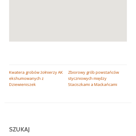
NAWIGACJA
Kwatera grobów żołnierzy AK
Zbiorowy grób powstańców
ekshumowanych z
styczniowych między
WPISU
Dziewieniszek
Staciszkami a Mackańcami
SZUKAJ