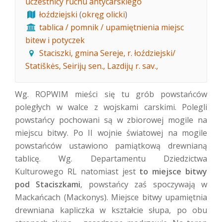
uczestnicy ruchu antycarskiego
łoździejski
(
okręg olicki
)
tablica / pomnik / upamiętnienia miejsc
bitew i potyczek
Staciszki, gmina Sereje, r. łoździejski/
Statiškės, Seirijų sen., Lazdijų r. sav.,
Wg. ROPWIM mieści się tu grób powstańców
poległych w walce z wojskami carskimi. Polegli
powstańcy pochowani są w zbiorowej mogile na
miejscu bitwy. Po II wojnie światowej na mogile
powstańców ustawiono pamiątkową drewnianą
tablicę. Wg. Departamentu Dziedzictwa
Kulturowego RL natomiast jest
to miejsce bitwy
pod Staciszkami
, powstańcy zaś spoczywają w
Mackańcach (Mackonys). Miejsce bitwy upamiętnia
drewniana kapliczka w kształcie słupa, po obu