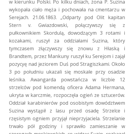
w kierunku Polski. Po kilku dniach, żona P. Suzina
wykopała ciało męża i pochowała na cmentarzu w
Serejach. 21.06.1863. „Odparty pod Olit kapitan
Stern v. Gwiazdowski, połączywszy się z
pułkownikiem Skordulą, dowodzącym 3 rotami i
kozakami, ruszył za oddziałami Suzina, który
tymczasem złączywszy się znowu z Hłaską i
Brandtem, przez Mankuny ruszył ku Serejom i zajął
pozycyę nad jeziorem Duś pod Stragiszkami. Około
3 po południu ukazali się moskale przy osadzie
leśnika. Awangarda powstańcza w liczbie 12
strzelców pod komendą oficera Adama Hermana,
ukryta w karczmie, rozpoczęła ogień ze sztucerów.
Oddział karabinierów pod osobistym dowództwem
Suzina wystąpił z lasu przed osadę Strzelce i
rzęsistym ogniem przyjął nieprzyjaciela. Strzelanie
trwało pół godziny i sprawiło zamieszanie w
szeregach moskiewskich, co widząc Suzin, rozkazał