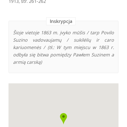
1913, str. 261-262
Inskrypcja
Šioje vietoje 1863 m. įvyko mūšis / tarp Povilo
Suzino vadovaujamų / sukilėlių ir caro
kariuomenės / (tł.: W tym miejscu w 1863 r.
odbyła się bitwa pomiędzy Pawłem Suzinem a
armią carską)