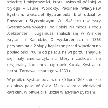
szlachtę i miejscowości, które uwiecznił później w
trylogii – Laudę, Wodokty, Pacunele.
Władysław
Bystram, właściciel Bystrampola, brał udział w
Powstaniu Styczniowym
. W 1945 roku wszyscy
Bystramowie wyjechali do Polski. Najmłodsi z rodu
Aleksander i Eugeniusz znaleźli się w Wielkiej
Brytanii i Kanadzie.
O wydarzeniach z 1863
przypominają 2 słupy kapliczne przed wjazdem do
posiadłości.
700 m od pałacu, na wzgórzu, znajduje
się mały cmentarzyk, na którym zachował się
oryginalny kamienny nagrobek Karola Bystrama,
herbu Tarnawa, zmarłego w 1853 r.
W pobliżu Bystrampola, w dn. 30 lipca 1863 r. doszło
do bitwy powstańców A. Mackiewicza z oddziałami
carskimi. W bitwie brał udział Władysław Bystram.