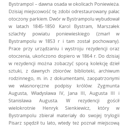
Bystrampol – dawna osada w okolicach Poniewieża.
Dzisiaj miejscowość tę zdobi odrestaurowany pałac
otoczony parkiem. Dwór w Bystrampolu wybudował
w latach 1845-1850 Karol Bystram, Marszałek
szlachty powiatu poniewieskiego (zmarł w
Bystrampolu w 1853 r i tam został pochowany).
Prace przy urządzaniu i wystroju rezydencji oraz
otoczenia, ukończono dopiero w 1864 r. Do dzisiaj
w rezydencji można zobaczyć sporą kolekcję dzieł
sztuki, z dawnych zbiorów: biblioteki, archiwum
rodzinnego, m. in. z dokumentami, zaopatrzonymi
we własnoręczne podpisy królów: Zygmunta
Augusta, Władysława IV, Jana III, Augusta III i
Stanisława Augusta. W rezydencji gościł
wielokrotnie Henryk Sienkiewicz, który w
Bystrampolu zbierał materiały do swojej trylogii
Pisarz spędził tu lato, wtedy też poznał miejscową