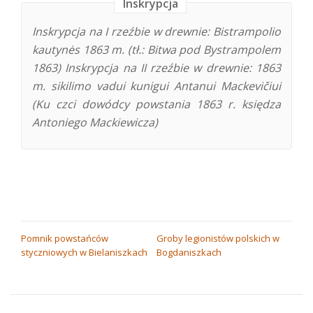
Inskrypcja
Inskrypcja na I rzeźbie w drewnie: Bistrampolio
kautynės 1863 m. (tł.: Bitwa pod Bystrampolem
1863) Inskrypcja na II rzeźbie w drewnie: 1863
m. sikilimo vadui kunigui Antanui Mackevičiui
(Ku czci dowódcy powstania 1863 r. księdza
Antoniego Mackiewicza)
NAWIGACJA
Pomnik powstańców
Groby legionistów polskich w
styczniowych w Bielaniszkach
Bogdaniszkach
WPISU