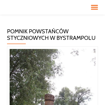
PR
Przeskocz
do
NA
treści
POMNIK POWSTAŃCÓW
STYCZNIOWYCH W BYSTRAMPOLU