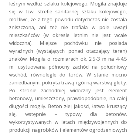
leśnym wzdłuż szlaku kolejowego. Mogiła znajduje
się w tzw. strefie sanitarnej szlaku kolejowego,
możliwe, że z tego powodu dotychczas nie została
zniszczona, ani też nie trafiała w pole uwagi
mieszkańców (w okresie letnim nie jest wcale
widoczna). Miejsce pochówku nie posiada
wyraźnych (wystających ponad otaczający teren)
znaków. Mogiła o rozmiarach ok. 2.5-3 m na 4-4.5
m, usytuowana północny zachód na południowy
wschód, równolegle do torów. W stanie mocno
zaniedbanym, pokryta trawą i górną warstwą gleby.
Po stronie zachodniej widoczny jest element
betonowy, umieszczony, prawdopodobnie, na całej
długości mogiły. Beton złej jakości, łatwo kruszący
się, wstępnie – typowy dla betonów,
wykorzystywanych w latach międzywojennych do
produkcji nagrobków i elementów ogrodzeniowych