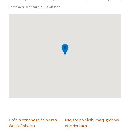
Bortelach, Mejszagole i Zawiasach
NAWIGACJA
Grób nieznanego żołnierza
Miejsce po ekshumacji grobów
Wojsk Polskich
w Jeziorkach
WPISU