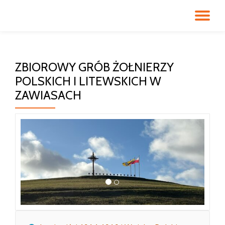
PR
Przeskocz
do
NA
treści
ZBIOROWY GRÓB ŻOŁNIERZY
POLSKICH I LITEWSKICH W
ZAWIASACH