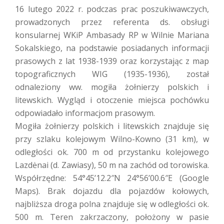
16 lutego 2022 r. podczas prac poszukiwawczych,
prowadzonych przez referenta ds. obsługi
konsularnej WKiP Ambasady RP w Wilnie Mariana
Sokalskiego, na podstawie posiadanych informacji
prasowych z lat 1938-1939 oraz korzystając z map
topograficznych WIG (1935-1936), został
odnaleziony ww. mogiła żołnierzy polskich i
litewskich. Wygląd i otoczenie miejsca pochówku
odpowiadało informacjom prasowym.
Mogiła żołnierzy polskich i litewskich znajduje się
przy szlaku kolejowym Wilno-Kowno (31 km), w
odległości ok. 700 m od przystanku kolejowego
Lazdėnai (d. Zawiasy), 50 m na zachód od torowiska.
Współrzędne: 54°45’12.2″N 24°56’00.6″E (Google
Maps). Brak dojazdu dla pojazdów kołowych,
najbliższa droga polna znajduje się w odległości ok.
500 m. Teren zakrzaczony, położony w pasie