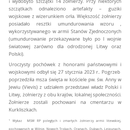
i wydobyto szczątki 14 żołnierzy. Przy niektórych
szczątkach odnaleziono artefakty – guziki
wojskowe z wizerunkiem orła. Większość żołnierzy
posiadało resztki umundurowania wzoru ,
wykorzystywanego w armii Stanów Zjednoczonych
(umundurowanie przekazywane było po I wojnie
światowej zarówno dla odrodzonej Litwy oraz
Polski).
Uroczysty pochówek z honorami państwowymi i
wojskowymi odbył się 27 stycznia 2023 r.. Pogrzeb
poprzedziła msza święta w kościele pw. św. Anny w
Jewiu (Vievis) z udziałem przedstawi władz Polski i
Litwy, żołnierzy z obu krajów, lokalnej społeczności.
Żołnierze zostali pochowani na cmentarzu w
Kurkliszkach.
1
Wykaz MSW RP poległych i zmarłych żołnierzy armii litewskiej,
pochowanych w Wilnie, Nowych Trokach, Oranach, Duksach, Lejpunach,