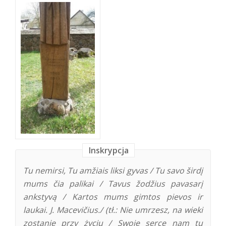
Inskrypcja
Tu nemirsi, Tu amžiais liksi gyvas / Tu savo širdį
mums čia palikai / Tavus žodžius pavasarį
ankstyvą / Kartos mums gimtos pievos ir
laukai. J. Macevičius./ (tł.: Nie umrzesz, na wieki
zostanie przy życiu / Swoje serce nam tu