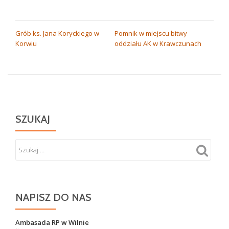
NAWIGACJA
Grób ks. Jana Koryckiego w
Pomnik w miejscu bitwy
Korwiu
oddziału AK w Krawczunach
WPISU
SZUKAJ
NAPISZ DO NAS
Ambasada RP w Wilnie