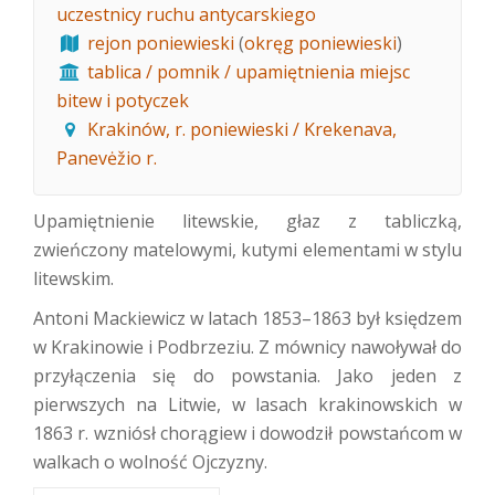
uczestnicy ruchu antycarskiego
rejon poniewieski
(
okręg poniewieski
)
tablica / pomnik / upamiętnienia miejsc
bitew i potyczek
Krakinów, r. poniewieski / Krekenava,
Panevėžio r.
Upamiętnienie litewskie, głaz z tabliczką,
zwieńczony matelowymi, kutymi elementami w stylu
litewskim.
Antoni Mackiewicz w latach 1853–1863 był księdzem
w Krakinowie i Podbrzeziu. Z mównicy nawoływał do
przyłączenia się do powstania. Jako jeden z
pierwszych na Litwie, w lasach krakinowskich w
1863 r. wzniósł chorągiew i dowodził powstańcom w
walkach o wolność Ojczyzny.