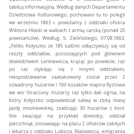
tablicą informacyjną. Według danych Departamentu
Dziedzictwa Kulturowego, pochowani tu to polegli
we wrześniu 1863 r. powstańcy z oddziału oficera
Wiktora Hłaski w walkach z armią carską (ponad 20
powstańców). Według. S. Zielińskiego, 07.08.1863.
„Feliks Kołyszko ze 185 ludźmi odłączywszy się od
reszty oddziałów, pozostających pod głównem
dowództwem Lenkiewicza, krążąc po powiecie, raz
po raz stykając się z innymi oddziałami,
niespodziewanie zaatakowany został przez 2
szwadrony huzarów i 100 kozaków majora Ryztowa
we wsi Straczuny. Huzarzy raz tylko dali ognia, na
który Kołyszko odpowiedział salwą w zbitą masę
jazdy moskiewskiej, zsadzając 30 huzarów z koni.
Nie zważając na przykład dowódcy, oddział
pierzchnął, zostawiając na placu 2 oficerów zabitych
i lekarza z oddziału Lubicza, Błażewicza, emigranta