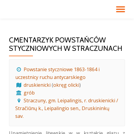
PR
Przeskocz
do
NA
treści
CMENTARZYK POWSTAŃCÓW
STYCZNIOWYCH W STRACZUNACH
Powstanie styczniowe 1863-1864 i
uczestnicy ruchu antycarskiego
druskienicki
(
okręg olicki
)
grób
Straczuny, gm. Leipalingis, r. druskienicki /
Stračiūnų k., Leipalingio sen., Druskininkų
sav.
Upamiętnienie litewskie w w kształcie głazu z