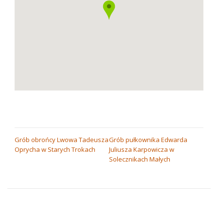
NAWIGACJA
Grób obrońcy Lwowa Tadeusza
Grób pułkownika Edwarda
Oprycha w Starych Trokach
Juliusza Karpowicza w
WPISU
Solecznikach Małych